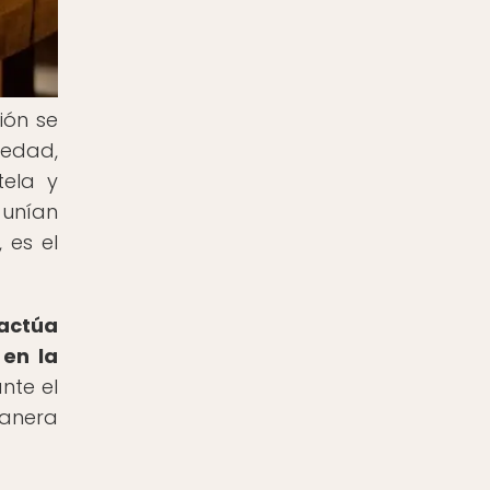
ión se
üedad,
tela y
 unían
 es el
 actúa
en la
nte el
manera