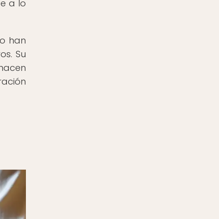
e a lo
lo han
os. Su
 hacen
ración