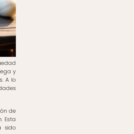
igüedad
iega y
. A lo
edades
ión de
. Esta
a sido