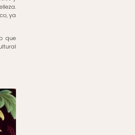
lleza.
co, ya
no que
ltural