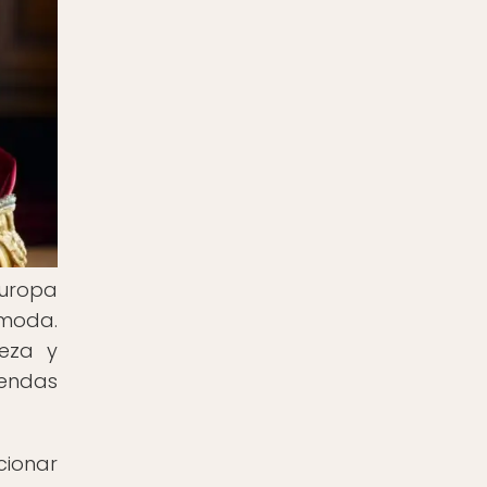
Europa
 moda.
ueza y
rendas
cionar