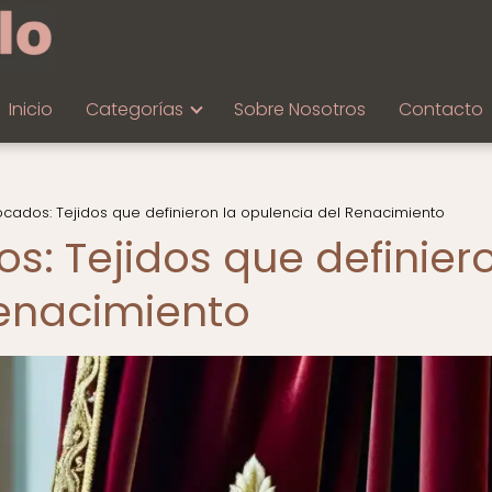
Inicio
Categorías
Sobre Nosotros
Contacto
ocados: Tejidos que definieron la opulencia del Renacimiento
s: Tejidos que definier
Renacimiento