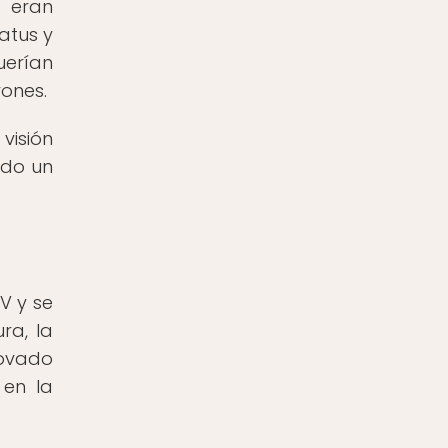
n eran
atus y
uerían
rones.
visión
ndo un
V y se
ra, la
novado
 en la