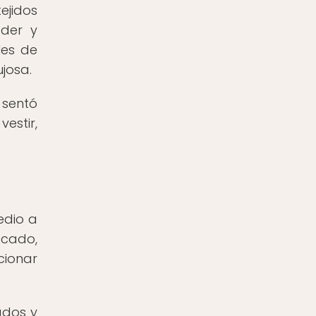
ejidos
der y
les de
ujosa.
 sentó
stir,
edio a
ocado,
cionar
ados y