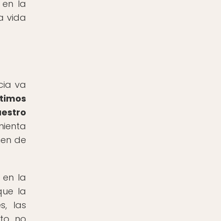
 en la
a vida
cia va
timos
uestro
mienta
nen de
 en la
que la
s, las
to, no