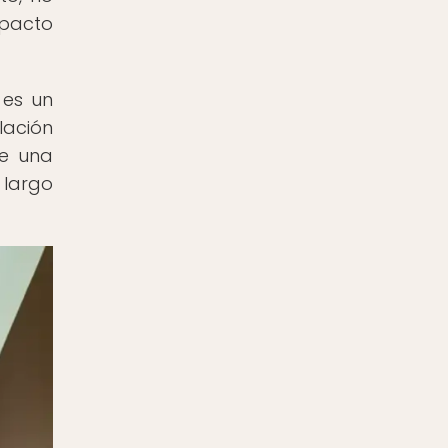
mpacto
 es un
lación
ce una
 largo