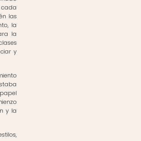
n cada
én las
to, la
ara la
clases
ciar y
miento
estaba
 papel
mienzo
n y la
tilos,