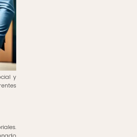
cial y
rentes
iales.
ionado