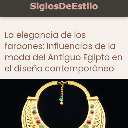
La elegancia de los
faraones: Influencias de la
moda del Antiguo Egipto en
el diseño contemporáneo