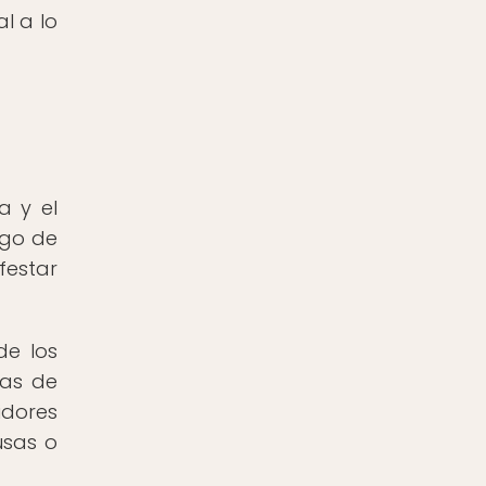
l a lo
a y el
rgo de
festar
de los
vas de
idores
usas o