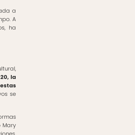
gada a
mpo. A
s, ha
tural,
20, la
uestas
vos se
normas
o Mary
iones,