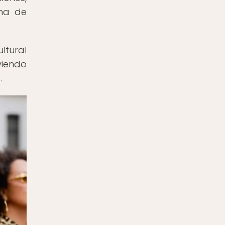
rma de
ltural
viendo
.