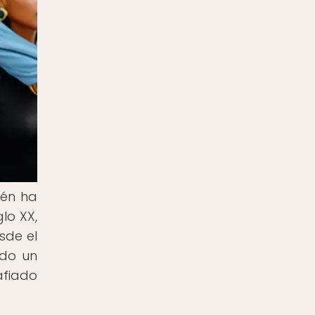
ién ha
lo XX,
sde el
ado un
afiado