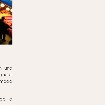
n una
que el
a moda
ado la