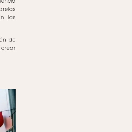
uencia
arelas
en las
ión de
 crear