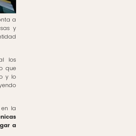
onta a
esas y
ntidad
l los
vo que
o y lo
uyendo
 en la
nicas
ugar a