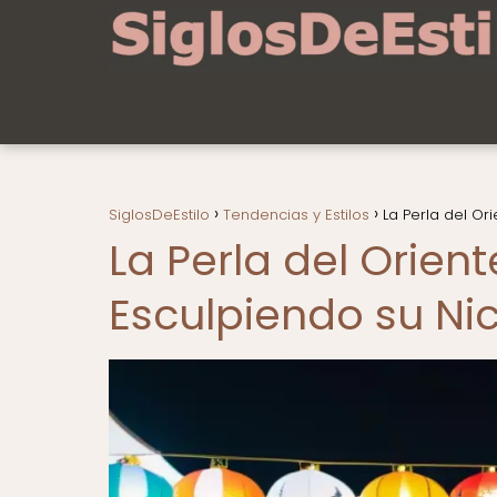
SiglosDeEstilo
Tendencias y Estilos
La Perla del O
La Perla del Orie
Esculpiendo su Ni