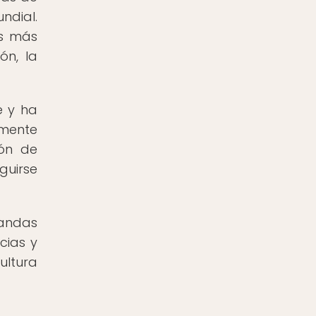
ndial.
as más
ón, la
e y ha
amente
ión de
guirse
andas
cias y
ultura