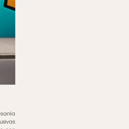
esanía
usivas