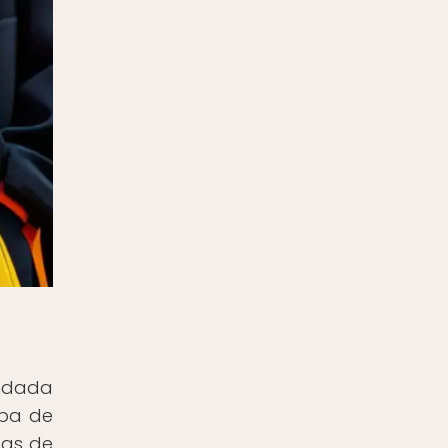
undada
opa de
das de