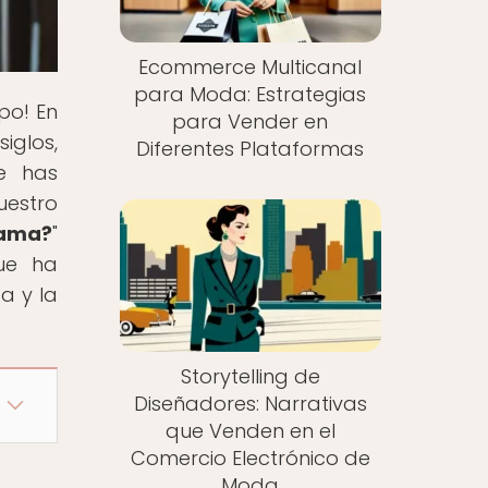
Ecommerce Multicanal
para Moda: Estrategias
po! En
para Vender en
iglos,
Diferentes Plataformas
Te has
estro
Gama?
"
que ha
a y la
Storytelling de
Diseñadores: Narrativas
que Venden en el
Comercio Electrónico de
Moda