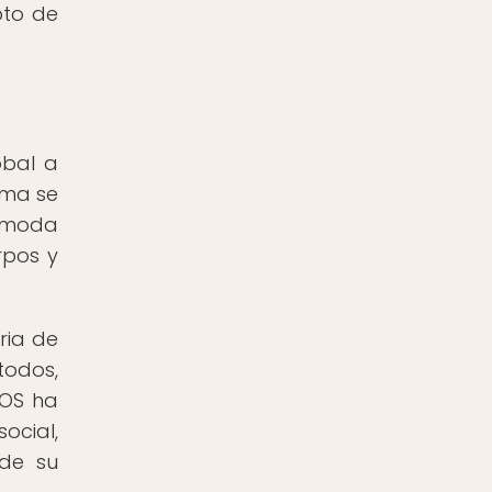
pto de
obal a
rma se
a moda
rpos y
ria de
todos,
SOS ha
ocial,
 de su