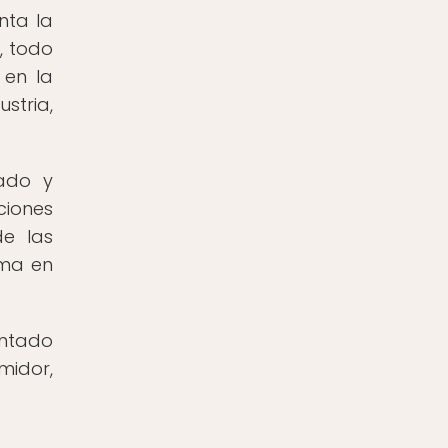
nta la
, todo
 en la
stria,
zado y
ciones
de las
rma en
entado
midor,