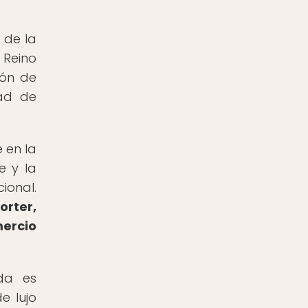
 de la
 Reino
ión de
dad de
 en la
e y la
ional.
orter,
ercio
da es
e lujo