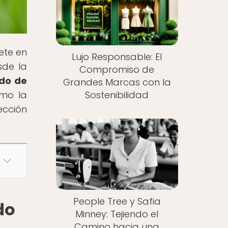
ete en
Lujo Responsable: El
sde la
Compromiso de
ado de
Grandes Marcas con la
ómo la
Sostenibilidad
ección
People Tree y Safia
do
Minney: Tejiendo el
Camino hacia una