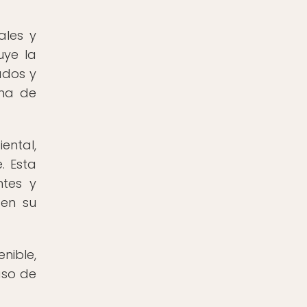
ales y
uye la
ados y
ena de
ental,
. Esta
ntes y
 en su
nible,
aso de