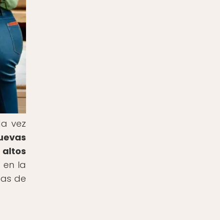
da vez
uevas
altos
 en la
das de