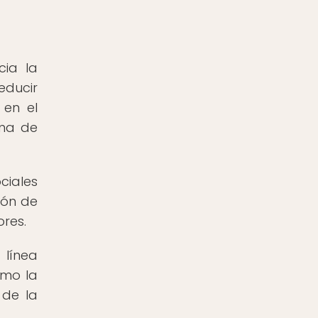
cia la
educir
 en el
ena de
ciales
ión de
ores.
 línea
omo la
 de la