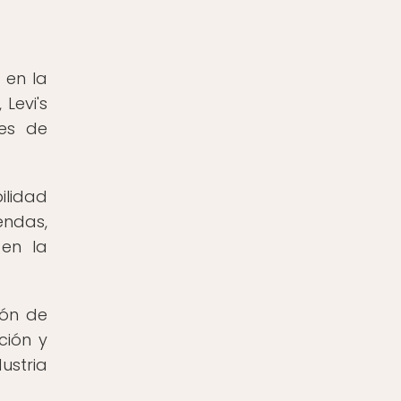
 en la
Levi's
es de
ilidad
endas,
en la
ión de
ción y
ustria