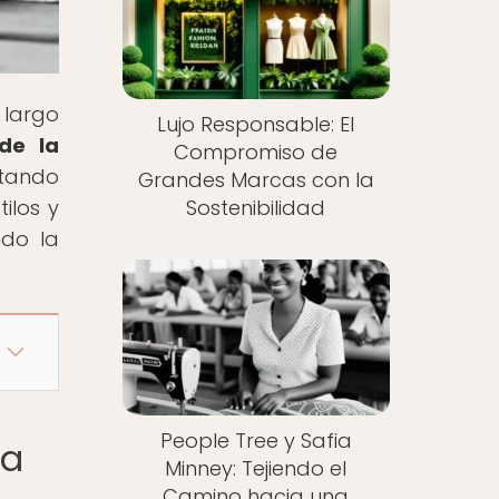
 largo
Lujo Responsable: El
de la
Compromiso de
ctando
Grandes Marcas con la
ilos y
Sostenibilidad
ndo la
People Tree y Safia
da
Minney: Tejiendo el
Camino hacia una