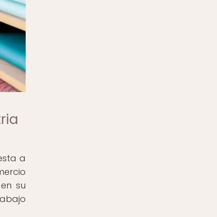
ria
esta a
ercio
 en su
rabajo