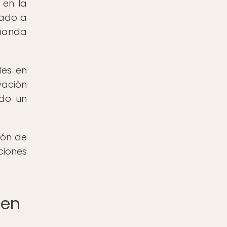
 en la
vado a
emanda
des en
vación
ado un
ión de
ciones
 en