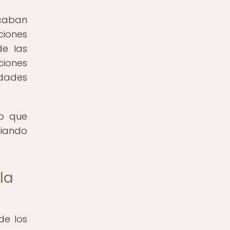
scaban
ciones
de las
ciones
idades
vo que
ciando
la
de los