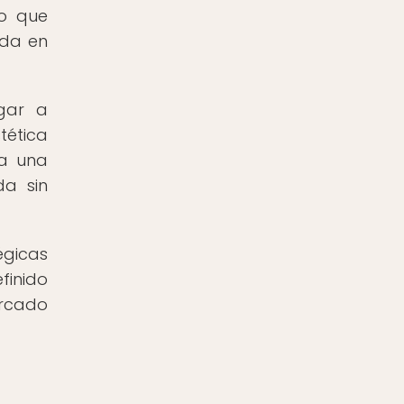
no que
oda en
gar a
tética
 a una
da sin
égicas
finido
ercado