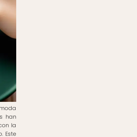
e moda
es han
con la
. Este