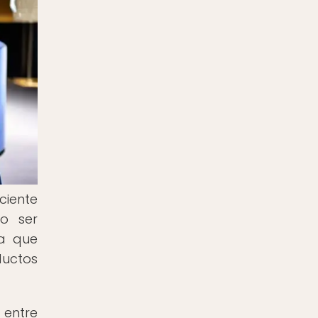
ciente
o ser
ya que
ductos
 entre