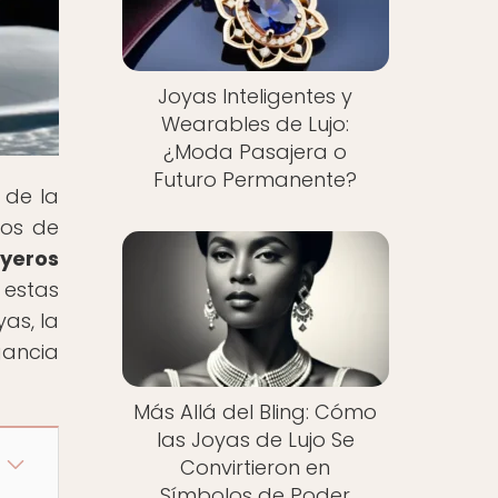
Joyas Inteligentes y
Wearables de Lujo:
¿Moda Pasajera o
Futuro Permanente?
 de la
ros de
oyeros
 estas
as, la
gancia
Más Allá del Bling: Cómo
las Joyas de Lujo Se
Convirtieron en
Símbolos de Poder