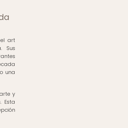
oda
el art
. Sus
rantes
década
do una
arte y
. Esta
epción