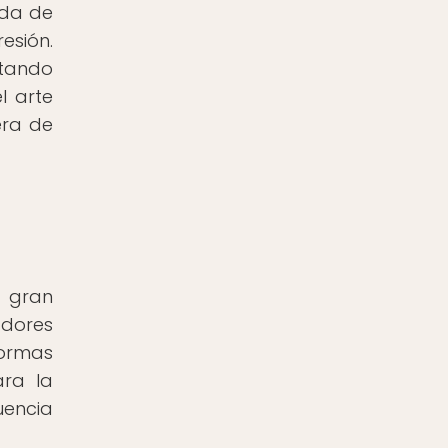
ada de
esión.
ptando
l arte
era de
n gran
adores
normas
ara la
uencia