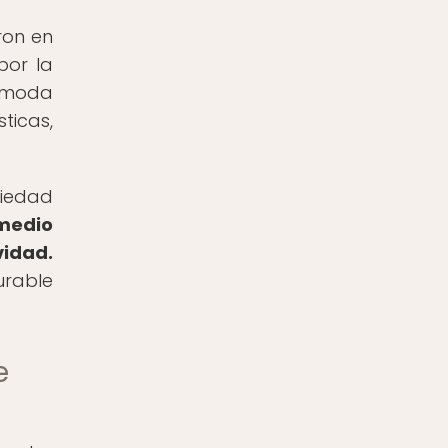
ron en
por la
a moda
ticas,
ciedad
 medio
vidad.
urable
e