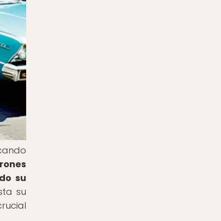
rcando
trones
ndo su
sta su
rucial