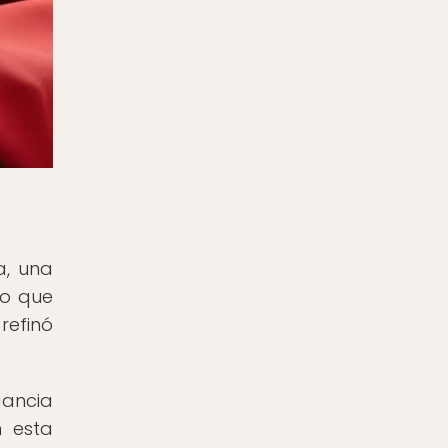
a, una
lo que
refinó
gancia
n esta