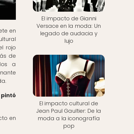
El impacto de Gianni
Versace en la moda: Un
ete en
legado de audacia y
ltural
lujo
l rojo
rás de
dos a
inante
da.
 pintó
El impacto cultural de
Jean Paul Gaultier: De la
cto en
moda a la iconografía
pop