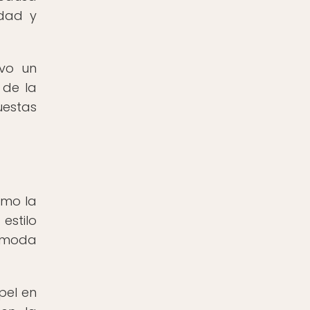
idad y
uvo un
 de la
uestas
omo la
estilo
a moda
pel en