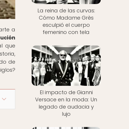
La reina de las curvas:
Cómo Madame Grès
esculpió el cuerpo
arte a
femenino con tela
ución
al que
oria,
ndo de
iglos?
El impacto de Gianni
Versace en la moda: Un
legado de audacia y
lujo