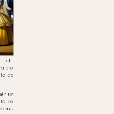
mpacto
da era
nto de
ién un
to. La
arias,