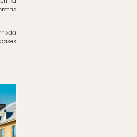
en la
normas
a moda
 bases