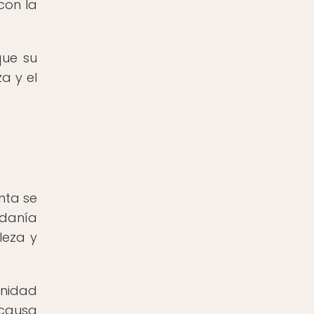
con la
que su
a y el
nta se
adanía
leza y
rnidad
 causa