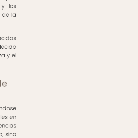
 y los
 de la
ecidas
lecido
a y el
de
ándose
les en
encias
, sino