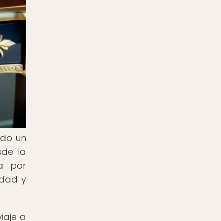
ndo un
sde la
da por
idad y
iaje a