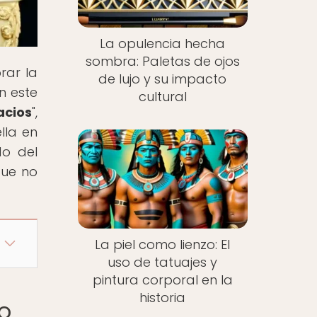
La opulencia hecha
sombra: Paletas de ojos
rar la
de lujo y su impacto
n este
cultural
acios
",
lla en
do del
que no
La piel como lienzo: El
uso de tatuajes y
pintura corporal en la
historia
do