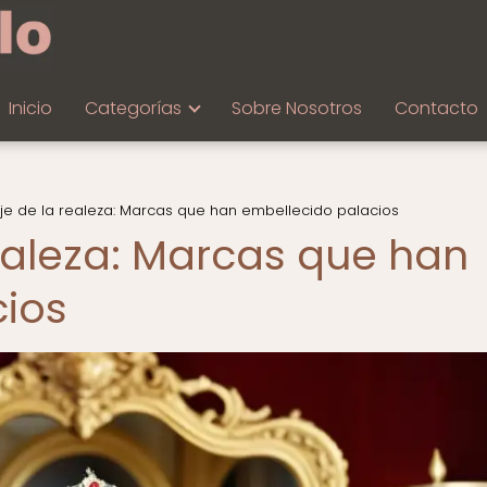
Inicio
Categorías
Sobre Nosotros
Contacto
aje de la realeza: Marcas que han embellecido palacios
realeza: Marcas que han
cios