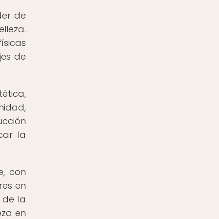
der de
lleza.
físicas
jes de
ética,
midad,
ucción
car la
e, con
res en
 de la
eza en