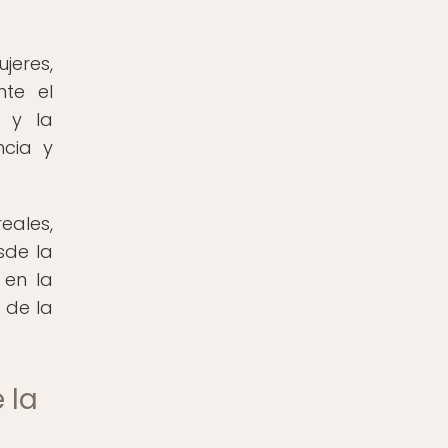
jeres,
nte el
a y la
ncia y
eales,
sde la
 en la
 de la
 la