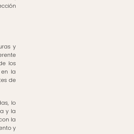
ección
uras y
erente
de los
 en la
tes de
as, lo
a y la
con la
ento y