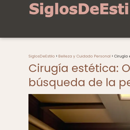
SiglosDeEstilo
Belleza y Cuidado Personal
Cirugía 
Cirugía estética: 
búsqueda de la p