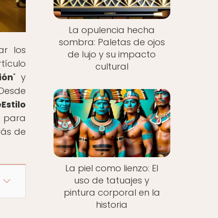
La opulencia hecha
sombra: Paletas de ojos
ar los
de lujo y su impacto
tículo
cultural
ión
" y
 Desde
Estilo
e para
rás de
La piel como lienzo: El
uso de tatuajes y
pintura corporal en la
historia