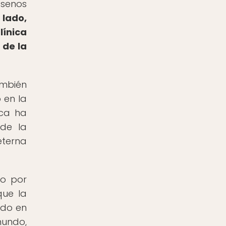
 senos
 lado,
ínica
 de la
ambién
 en la
ica ha
de la
eterna
mo por
que la
ido en
mundo,