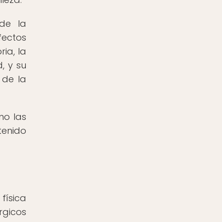
de la
fectos
ia, la
, y su
 de la
mo las
tenido
física
rgicos