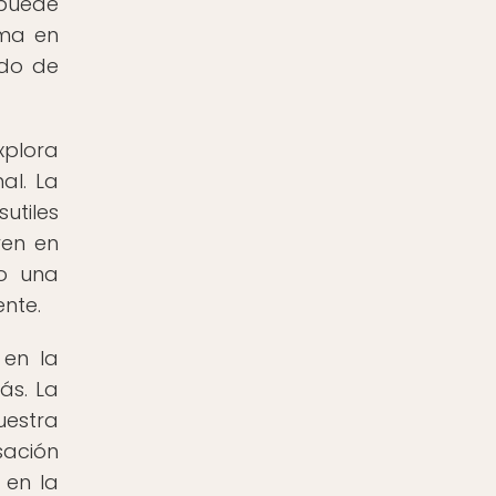
 puede
rma en
ado de
xplora
al. La
utiles
yen en
mo una
nte.
 en la
ás. La
uestra
sación
 en la