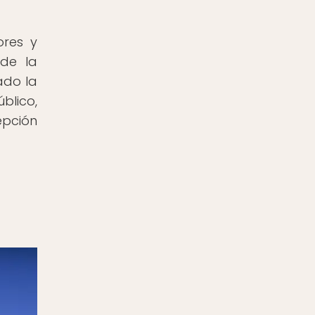
ores y
 de la
ado la
blico,
epción