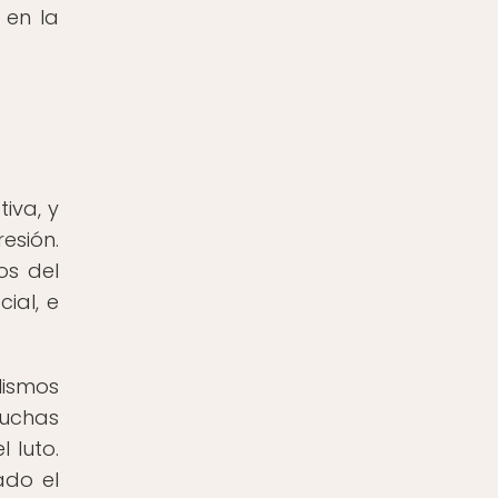
 en la
tiva, y
esión.
os del
ial, e
lismos
muchas
 luto.
ado el