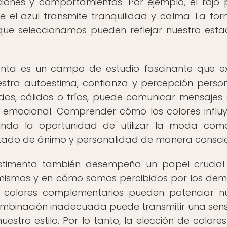
ciones y comportamientos. Por ejemplo, el rojo
e el azul transmite tranquilidad y calma. La fo
 que seleccionamos pueden reflejar nuestro est
menta es un campo de estudio fascinante que e
stra autoestima, confianza y percepción person
os, cálidos o fríos, puede comunicar mensajes s
 emocional. Comprender cómo los colores influ
rinda la oportunidad de utilizar la moda co
tado de ánimo y personalidad de manera conscie
stimenta también desempeña un papel crucial
mismos y en cómo somos percibidos por los dem
 colores complementarios pueden potenciar n
ombinación inadecuada puede transmitir una sen
estro estilo. Por lo tanto, la elección de colores