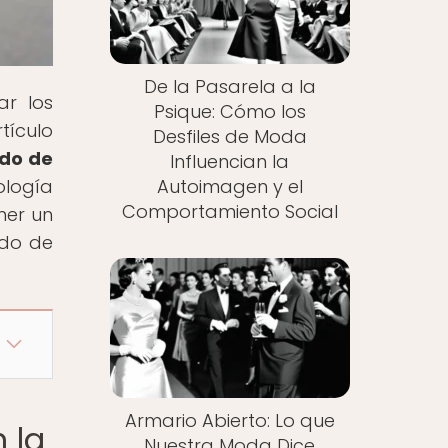
De la Pasarela a la
ar los
Psique: Cómo los
tículo
Desfiles de Moda
ado de
Influencian la
ología
Autoimagen y el
Comportamiento Social
ner un
ndo de
Armario Abierto: Lo que
 la
Nuestra Moda Dice