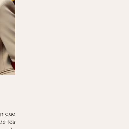
en que
de los