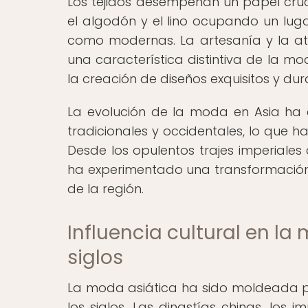
Los tejidos desempeñan un papel cruc
el algodón y el lino ocupando un lug
como modernas. La artesanía y la aten
una característica distintiva de la mod
la creación de diseños exquisitos y du
La evolución de la moda en Asia ha
tradicionales y occidentales, lo que h
Desde los opulentos trajes imperiales
ha experimentado una transformación c
de la región.
Influencia cultural en la
siglos
La moda asiática ha sido moldeada por
los siglos. Las dinastías chinas, los im