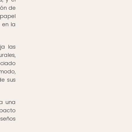
ión de
 papel
 en la
ja las
rales,
eciado
 modo,
de sus
 a una
mpacto
iseños