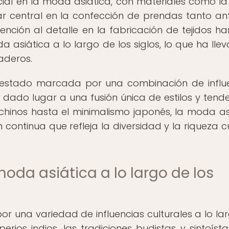
ial en la moda asiática, con materiales como la
ar central en la confección de prendas tanto an
ción al detalle en la fabricación de tejidos ha
a asiática a lo largo de los siglos, lo que ha lle
raderos.
 estado marcada por una combinación de influ
a dado lugar a una fusión única de estilos y tende
 chinos hasta el minimalismo japonés, la moda as
ontinua que refleja la diversidad y la riqueza cu
 moda asiática a lo largo de los
 una variedad de influencias culturales a lo la
perios indios, las tradiciones budistas y sintoísta