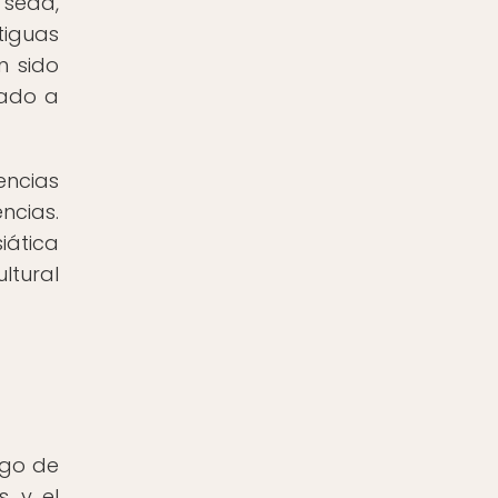
 seda,
tiguas
n sido
vado a
encias
ncias.
iática
ltural
rgo de
s, y el