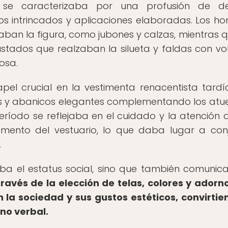
a se caracterizaba por una profusión de det
s intrincados y aplicaciones elaboradas. Los h
ban la figura, como jubones y calzas, mientras q
ustados que realzaban la silueta y faldas con v
osa.
l crucial en la vestimenta renacentista tardí
os y abanicos elegantes complementando los atu
ríodo se reflejaba en el cuidado y la atención 
mento del vestuario, lo que daba lugar a con
.
aba el estatus social, sino que también comunic
través de la elección de telas, colores y adorno
la sociedad y sus gustos estéticos, convirtie
no verbal.