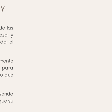
 y
de las
eza y
da, el
amente
a para
lo que
uyendo
que su