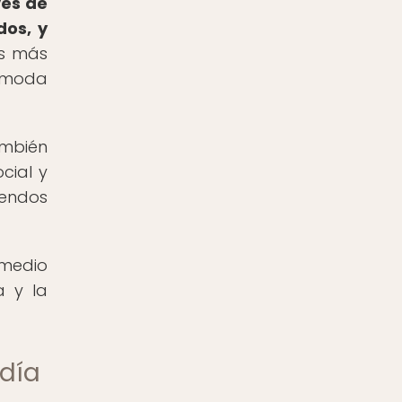
vés de
dos, y
es más
a moda
ambién
cial y
uendos
 medio
a y la
rdía