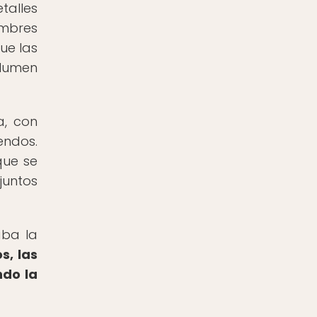
alles
ombres
ue las
olumen
a, con
endos.
que se
juntos
aba la
s, las
ndo la