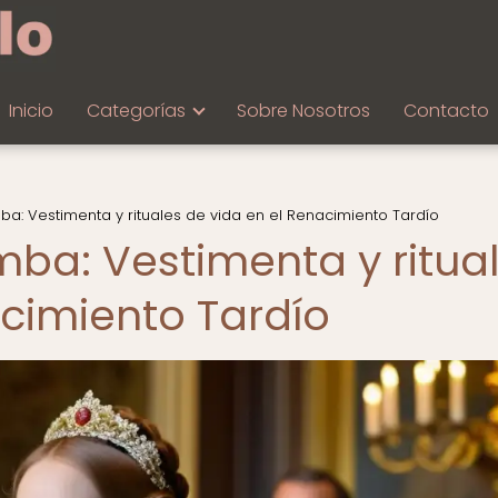
Inicio
Categorías
Sobre Nosotros
Contacto
ba: Vestimenta y rituales de vida en el Renacimiento Tardío
mba: Vestimenta y ritua
acimiento Tardío