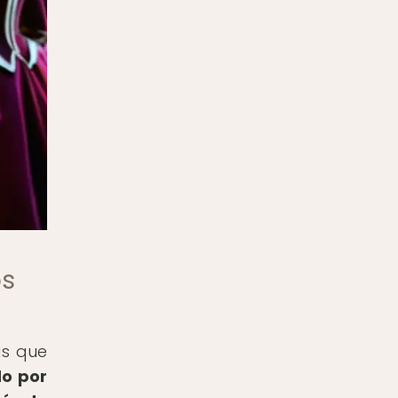
os
as que
do por